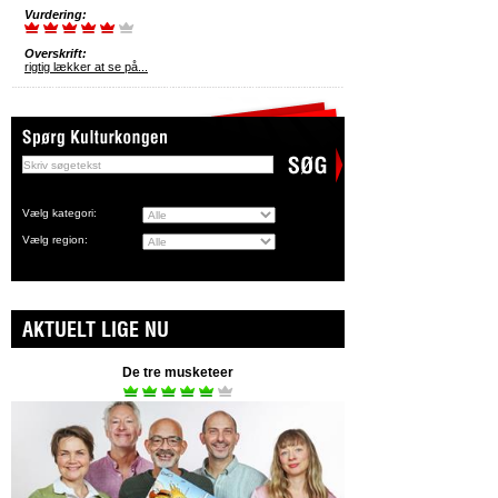
Vurdering:
Overskrift:
rigtig lækker at se på...
Vælg kategori:
Vælg region:
AKTUELT LIGE NU
De tre musketeer