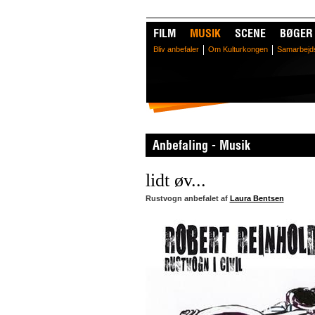
FILM
MUSIK
SCENE
BØGER
Bliv anbefaler
Om Kulturkongen
Samarbejd
Anbefaling - Musik
lidt øv...
Rustvogn anbefalet af
Laura Bentsen