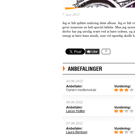
7. juni 2012
Jeg er lidt splittet omkring dette album. Jeg er lidt
giver numrene en helt speciel følelse. Men jeg synes
derfor har jeg utrolig svært ved at høre ordene, og j
energi at høre hans musik, som vel egentlig skulle 
0
ANBEFALINGER
10-06-2012
Anbefaler:
Vurdering:
Ophørt medlemskab
08-06-2012
Anbefaler:
Vurdering:
Lasse Hollen
07-06-2012
Anbefaler:
Vurdering:
Laura Bentsen