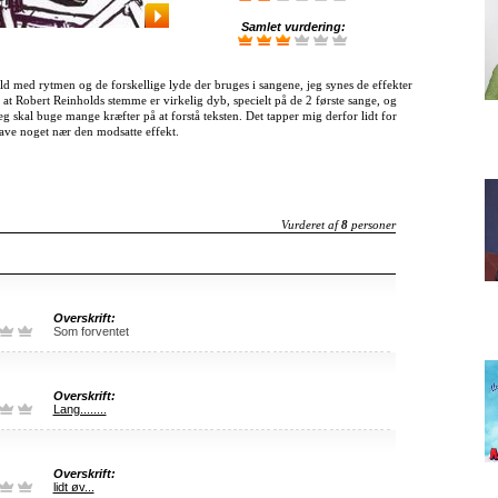
Samlet vurdering:
 vild med rytmen og de forskellige lyde der bruges i sangene, jeg synes de effekter
 at Robert Reinholds stemme er virkelig dyb, specielt på de 2 første sange, og
eg skal buge mange kræfter på at forstå teksten. Det tapper mig derfor lidt for
have noget nær den modsatte effekt.
Vurderet af
8
personer
Overskrift:
Som forventet
Overskrift:
Lang........
Overskrift:
lidt øv...