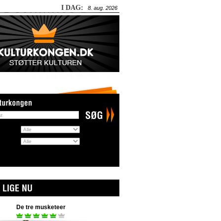
I DAG:
8. aug. 2026
:
 LIGE NU
De tre musketeer