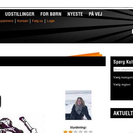
UDSTILLINGER
FOR BØRN
NYESTE
PÅ VEJ
spartnere
Kontakt
Følg os
Login
Vælg kategori
Vælg region:
AKTUELT
Vurdering: