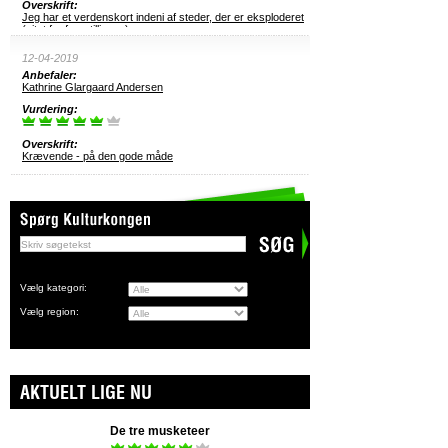
Overskrift:
Jeg har et verdenskort indeni af steder, der er eksploderet
(citat fra forestillingen)
12-04-2019
Anbefaler:
Kathrine Glargaard Andersen
Vurdering:
Overskrift:
Krævende - på den gode måde
Vælg kategori:
Vælg region:
AKTUELT LIGE NU
De tre musketeer