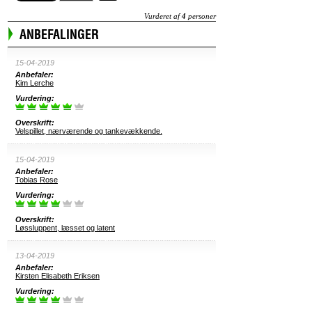
Vurderet af
4
personer
ANBEFALINGER
15-04-2019
Anbefaler:
Kim Lerche
Vurdering:
Overskrift:
Velspillet, nærværende og tankevækkende.
15-04-2019
Anbefaler:
Tobias Rose
Vurdering:
Overskrift:
Løssluppent, læsset og latent
13-04-2019
Anbefaler:
Kirsten Elisabeth Eriksen
Vurdering: