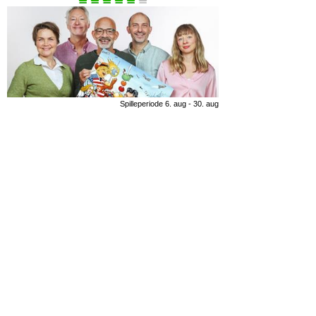
Spilleperiode 6. aug - 30. aug
Fyrtøjet
Spilleperiode 23. maj - 9. aug
Spamalot