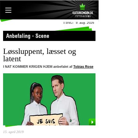
I DAG:
9. aug. 2026
Anbefaling - Scene
Løssluppent, læsset og
latent
I NAT KOMMER KRIGEN HJEM anbefalet af
Tobias Rose
15. april 2019