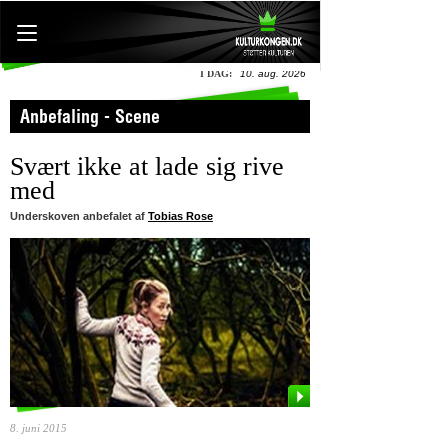
I DAG:
10. aug. 2026
Anbefaling - Scene
Svært ikke at lade sig rive
med
Underskoven anbefalet af
Tobias Rose
8. juni 2015