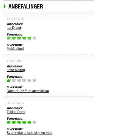
ANBEFALINGER
18-03-2016
Anbefaler:
Ida Dreier
Vurdering:
Overskrift:
Meldt afbud
11-07-2015
Anbefaler:
Jette Malling
Vurdering:
Overskrift:
Dette er IKKE en anmeldelse
08-06-2015
Anbefaler:
Tobias Rose
Vurdering:
Overskrift:
Svært ikke at lade sig rive med