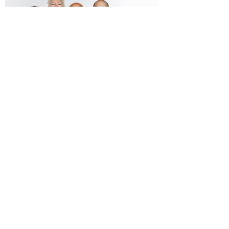
Spilleperiode 6. aug - 30. aug
Fyrtøjet
Spilleperiode 23. maj - 9. aug
Spamalot