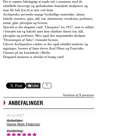
Det er næsten fabelagtigt at træde ind i rummene med de
udstillede farverige og spektakulære bemalede skulpturer og
man får helt lyst til at røre ved disse.
Archipenko anvendte mange forskellige materialer, såsom
bakelit, marmor, gips, stål, træ, aluminium, terrakotta, perlemor,
metal, glas, plexiglas og bronze.
Specielt er det elegante værk "Cleopatra" fra 1957, som er udført
i bemalet træ og bakelit samt løse objekter såsom træ, stål,
plexiglas og perlemor. Men også den majestætiske skulptur
"Dronningen af Saba" i bemalet bronze.
Udover Archipenkos værker er der også udstillet malerier og
tegninger, kreeret af hans elever Axel Olson og Franciska
Clausen på sin kunstskole i Berlin.
Øregaard museum er absolut et besøg værd.
0
Vurderet af
5
personer
ANBEFALINGER
16-12-2017
Anbefaler:
Hanne Mark Pedersen
Vurdering: