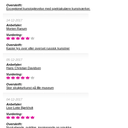
Overskrift:
Exceptionel kunstoplevelse med spektakulære kunstværker.
14-12-2017
Anbefaler:
Morten Ranum
Vurdering:
Overskrift:
Kaster lys over eller overset russisk kunstner
05-12-2017
Anbefaler:
Hans Christian Davidsen
Vurdering:
Overskrift:
Stor skulpturkunst på lille museum
04-12-2017
Anbefaler:
Lise-Lotte Bjørkholt
Vurdering:
Overskrift:
Nyskabende, nutidige, inspirerende og smukke