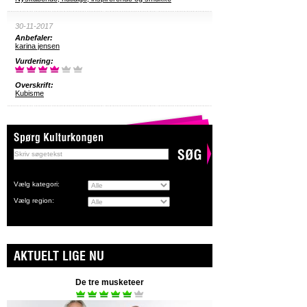
30-11-2017
Anbefaler:
karina jensen
Vurdering:
Overskrift:
Kubisme
Vælg kategori:
Vælg region:
AKTUELT LIGE NU
De tre musketeer