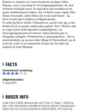
Krimien er nummer tre i serien forskeren og lægen Selma
Eliassen, som er ansvarlig for Overvågningstjenesten, der skal
forhindre biologisk terror. En dag bliver hun kontaktet af sin
gamle studiekammerat Juliane, der vil drøfte noget vigtigt. Men
Juliane forsvinder, inden Selma når at tale med hende – og
bliver fundet død i kælderen på Rigshospitalet.
Et andet lig bliver fundet i Fasanskoven, og det viser sig, at den
dræbte led af en ganske usædvanlig sygdom. Pest. I Moskva dør
en yngre mand under lignende omstændigheder, og
Overvågningstjenesten involveres. Selma Eliassen gør en
uhyggelig opdagelse. Pestbakterien er genmanipuleret – den er
menneskeskabt, og sporene leder tilbage til Nazityskland, og alt
tyder på, at der er en seriemorder på spil, der har ladet sig
inspirere af Josef Mengele.
FACTS
Gennemsnit vurdering:
Udgivelsesdato:
5. maj 2015
BØGER INFO
Lotte Petri (1968) debuterede med ”Den 5. Plage” i 2009 og
blev i den forbindelse indstillet til Danske Banks Debutantpris.
Siden har hun skrevet krimierne Vand til Blod, Sort Død og