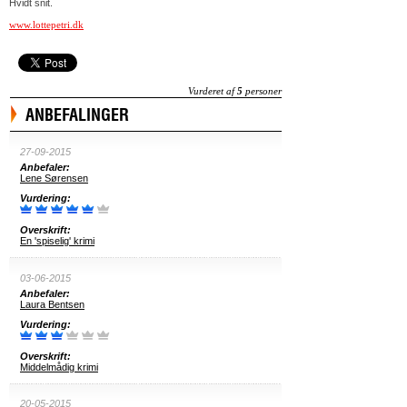
Hvidt snit.
www.lottepetri.dk
Vurderet af
5
personer
ANBEFALINGER
27-09-2015
Anbefaler:
Lene Sørensen
Vurdering:
Overskrift:
En 'spiselig' krimi
03-06-2015
Anbefaler:
Laura Bentsen
Vurdering:
Overskrift:
Middelmådig krimi
20-05-2015