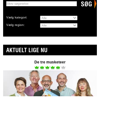
Vælg kategori:
Vælg region:
AKTUELT LIGE NU
De tre musketeer
Spilleperiode 6. aug - 30. aug
Fyrtøjet