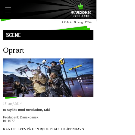
I DAG:
9. aug. 2026
SCENE
Oprørt
15. maj 2014
et stykke med revolution, tak!
Producent: Danskdansk
Id: 1077
KAN OPLEVES PÅ DEN RØDE PLADS I KØBENHAVN