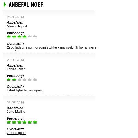
ANBEFALINGER
25-05-2014
Anbefaler:
Minna Højholt
Vurdering:
Overskrift:
Et opfindsomt og morsomt stykke - man selv får lov at være
en del af
23-05-2014
Anbefaler:
Tobias Rose
Vurdering:
Overskrift:
Tilfældighedernes oprør
23-05-2014
Anbefaler:
Jette Malling
Vurdering:
Overskrift:
Genialt godt!