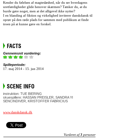
Kender du følelsen af magtesløshed, når du ser hverdagens
uretfærdigheder glide henover skærmen? Tænker du, at du
burde gøre noget, men at det alligevel ikke nytter?
I en blanding af fiktion og virkelighed inviterer danskdansk til
oprør på den røde plads for sammen med publikum at finde
troen på at kunne gøre en forskel.
FACTS
Gennemsnit vurdering:
Spilleperiode:
17. maj 2014 - 15. jun 2014
SCENE INFO
instruktion: TUE BIERING
skuespillere: HASSAN PREISLER, SANDRA YI
SENCINDIVER, KRISTOFFER FABRICIUS
www.danskdansk.dk
Vurderet af
3
personer