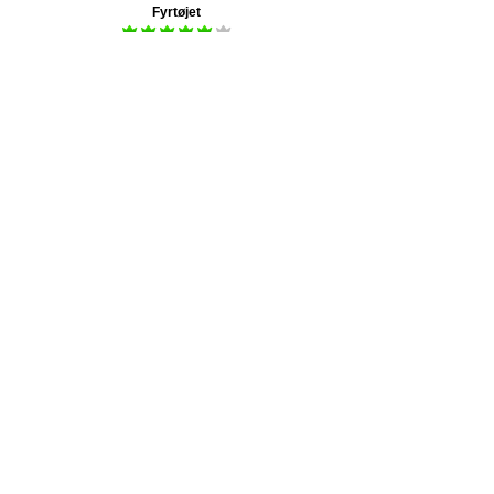
Fyrtøjet
Spilleperiode 23. maj - 9. aug
Spamalot
Spilleperiode 17. jul - 8. aug
Modtryk med mere