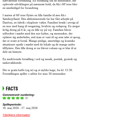
nærværende forestilling. En fortælling om de mennesker, der
oplevede udviklingen på nærmeste hold, da Als i 60’erne blev
en smeltedigel for forandring.
I starten af 60´erne flytter en lille familie til øen Als i
Sønderjylland. Den altdominerende far har fået arbejde på
Danfoss, en fabrik i eksplosiv vækst. Familien består i øvrigt af
en mor med hang til rengøring, hvidvin og ordsprog. En meget
livlig dreng på 6 år, og en lille ny på vej. Familien bliver
udfordret i mødet med den nye kultur, og mennesker, der
opfører sig anderledes, end man er vant til og som taler et sprog,
der er svært at forstå. Mange pinlige, smertelige og komiske
situationer opstår i mødet med de lokale og de mange andre
tilflyttere. Den lille dreng er nu blevet voksen og er klar til at
dele sin historie.
En medrivende fortælling i ord og musik, poetisk, grotesk og
tankevækkende.
Der er gratis kaffe (og te) og et stykke kage, fra kl. 15.30.
Forestillingen spiller i caféen for max 50 mennesker.
FACTS
Gennemsnit vurdering:
Spilleperiode:
16. maj 2026 - 17. maj 2026
Yderligere information