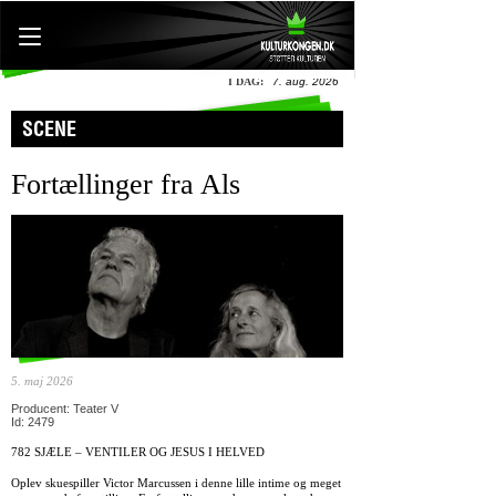
I DAG:
7. aug. 2026
SCENE
Fortællinger fra Als
5. maj 2026
Producent: Teater V
Id: 2479
782 SJÆLE – VENTILER OG JESUS I HELVED
Oplev skuespiller Victor Marcussen i denne lille intime og meget